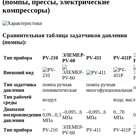
(помпы, прессы, электрические
компрессоры)
Сравнительная таблица задатчиков давления
(помпы):
ЭЛЕМЕР-
Э
Тип прибора
PV-210
PV-411
PV-411P
PV-60
P
Внешний вид
Тип задатчика
помпа ручная
помпа ручная
п
давления
пневматическая
многофунциональная
Тип рабочей
воздух
вода, масло
среды
Диапазон
–
–0,095...6
–0,095...6
0...70
воспроизведения
0,09...0,3
0.
МПа
МПа
МПа
давления
МПа
ЭЛЕМЕР-
Э
Тип прибора
PV-210
PV-411
PV-411P
PV-60
P