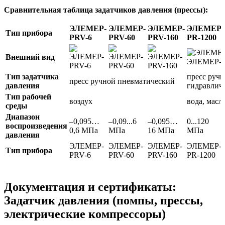
Сравнительная таблица задатчиков давления (прессы):
ЭЛЕМЕР-
ЭЛЕМЕР-
ЭЛЕМЕР-
ЭЛЕМЕР-
Тип прибора
PRV-6
PRV-60
PRV-160
PR-1200
Внешний вид
Тип задатчика
пресс руч
пресс ручной пневматический
давления
гидравлич
Тип рабочей
воздух
вода, масл
среды
Диапазон
–0,095…
–0,09...6
–0,095…
0...120
воспроизведения
0,6 МПа
МПа
16 МПа
МПа
давления
ЭЛЕМЕР-
ЭЛЕМЕР-
ЭЛЕМЕР-
ЭЛЕМЕР-
Тип прибора
PRV-6
PRV-60
PRV-160
PR-1200
Документация и сертификаты:
Задатчик давления (помпы, прессы,
электрические компрессоры)