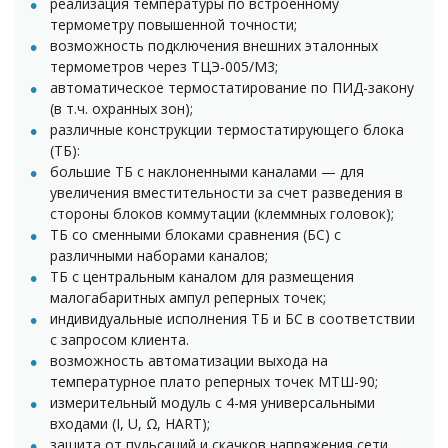
реализация температуры по встроенному
термометру повышенной точности;
возможность подключения внешних эталонных
термометров через ТЦЭ-005/М3;
автоматическое термостатирование по ПИД-закону
(в т.ч. охранных зон);
различные конструкции термостатирующего блока
(ТБ):
большие ТБ с наклоненными каналами — для
увеличения вместительности за счет разведения в
стороны блоков коммутации (клеммных головок);
ТБ со сменными блоками сравнения (БС) с
различными наборами каналов;
ТБ с центральным каналом для размещения
малогабаритных ампул реперных точек;
индивидуальные исполнения ТБ и БС в соответствии
с запросом клиента.
возможность автоматизации выхода на
температурное плато реперных точек МТШ-90;
измерительный модуль с 4-мя универсальными
входами (I, U, Ω, HART);
защита от пульсаций и скачков напряжения сети