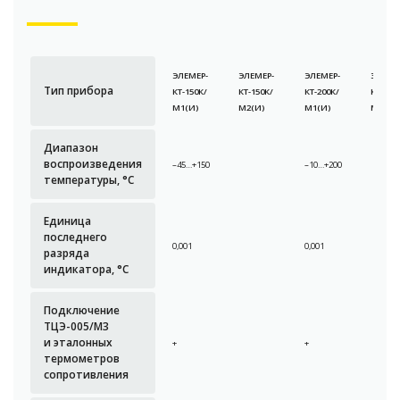
ЭЛЕМЕР-
ЭЛЕМЕР-
ЭЛЕМЕР-
ЭЛЕМЕ
Тип прибора
КТ-150К/
КТ-150К/
КТ-200К/
КТ-200
М1(И)
М2(И)
М1(И)
М2(И)
Диапазон
воспроизведения
–45…+150
–10…+200
температуры, °С
Единица
последнего
0,001
0,001
разряда
индикатора, °С
Подключение
ТЦЭ-005/М3
и эталонных
+
+
термометров
сопротивления