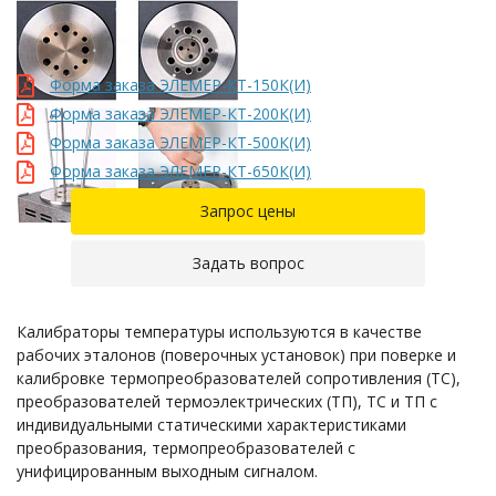
Форма заказа ЭЛЕМЕР-КТ-150К(И)
Форма заказа ЭЛЕМЕР-КТ-200К(И)
Форма заказа ЭЛЕМЕР-КТ-500К(И)
Форма заказа ЭЛЕМЕР-КТ-650К(И)
Запрос цены
Задать вопрос
Калибраторы температуры используются в качестве
рабочих эталонов (поверочных установок) при поверке и
калибровке термопреобразователей сопротивления (ТС),
преобразователей термоэлектрических (ТП), ТС и ТП с
индивидуальными статическими характеристиками
преобразования, термопреобразователей с
унифицированным выходным сигналом.