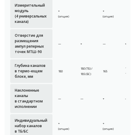
Измерительный
модуль
+
+
(4 универсальных
(опция)
(опция)
канала)
Отверстие для
размещения
—
+
—
+
ампул реперных
точек МТШ-90
Глубина каналов
180 (ТБ) /
165 (ТБ)
в термо-ющем
180
165
185 (БС)
170 (БС
блоке, мм
Наклоненные
каналы
—
—
+
—
в стандартном
исполнении
Индивидуальный
+
+
набор каналов
(опция)
(опция)
в ТБ/БС