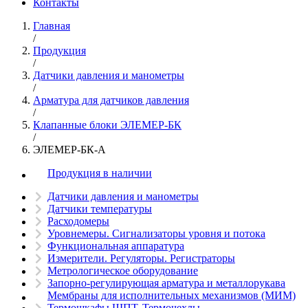
Контакты
Главная
/
Продукция
/
Датчики давления и манометры
/
Арматура для датчиков давления
/
Клапанные блоки ЭЛЕМЕР-БК
/
ЭЛЕМЕР-БК-А
Продукция в наличии
Датчики давления и манометры
Датчики температуры
Расходомеры
Уровнемеры. Сигнализаторы уровня и потока
Функциональная аппаратура
Измерители. Регуляторы. Регистраторы
Метрологическое оборудование
Запорно-регулирующая арматура и металлорукава
Мембраны для исполнительных механизмов (МИМ)
Термошкафы ШПТ. Термочехлы