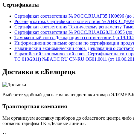
Сертификаты
Сертификат соответствия № РОСС.RU.АГ35.H00696 (до 19
Росэнергоатом. Сертификат соответствия № АНК-С-(9/29-02
Сертификат соответствия Техническому регламенту Тамо
Сертификат соответствия № РОСС.RU.АВ28.H18055 (до 16
Таможенный союз. Декларация о соответствии (до 19.10.2
Информационное письмо органа по сертификации проду
Евразийский экономический союз. Декларация о соответст
Евразийский экономический союз. Сертификат на тип пр
ТС 010/2011) №ЕАЭС RU CN-RU.ОБ01.0011 (от 19.06.2017
Доставка в г.Белорецк
Выберите удобный для вас вариант доставки товара ЭЛЕМЕР-БК
Транспортная компания
Мы организуем доставку приборов до областного центра либо 
согласно тарифам ТК «Деловые линии».