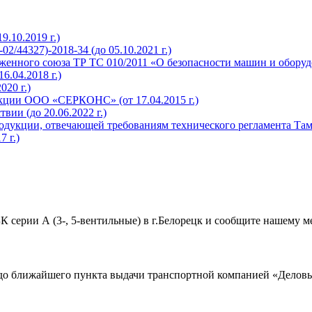
.10.2019 г.)
/44327)-2018-34 (до 05.10.2021 г.)
женного союза ТР ТС 010/2011 «О безопасности машин и оборуд
.04.2018 г.)
020 г.)
кции ООО «СЕРКОНС» (от 17.04.2015 г.)
вии (до 20.06.2022 г.)
одукции, отвечающей требованиям технического регламента Та
 г.)
 серии А (3-, 5-вентильные) в г.Белорецк и сообщите нашему м
до ближайшего пункта выдачи транспортной компанией «Деловые