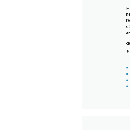
М
п
г
о
а
Ф
У