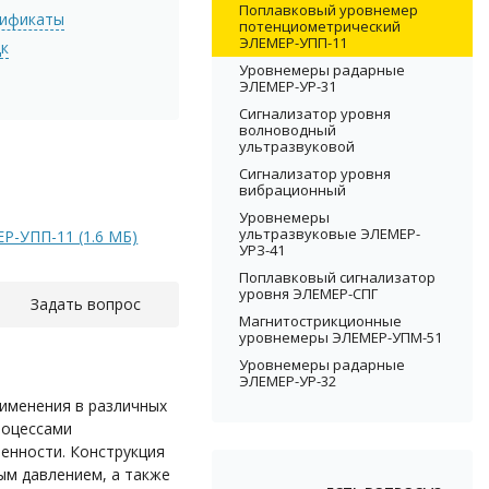
Поплавковый уровнемер
тификаты
потенциометрический
ЭЛЕМЕР-УПП-11
цк
Уровнемеры радарные
ЭЛЕМЕР-УР-31
Сигнализатор уровня
волноводный
ультразвуковой
Сигнализатор уровня
вибрационный
Уровнемеры
ультразвуковые ЭЛЕМЕР-
Р-УПП-11 (1.6 MБ)
УРЗ-41
Поплавковый сигнализатор
уровня ЭЛЕМЕР-СПГ
Задать вопрос
Магнитострикционные
уровнемеры ЭЛЕМЕР-УПМ-51
Уровнемеры радарные
ЭЛЕМЕР-УР-32
именения в различных
роцессами
енности. Конструкция
ым давлением, а также