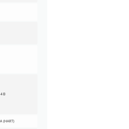
24 В
А (HART)