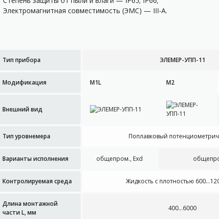
Степень защиты от пыли и влаги — IP65; IP66;
Электромагнитная совместимость (ЭМС) — III-A.
Тип прибора
ЭЛЕМЕР-УПП-11
Модификация
М1L
М2
Внешний вид
Тип уровнемера
Поплавковый потенциометрич
Варианты исполнения
общепром., Exd
общепром
Контролируемая среда
Жидкость с плотностью 600…120
Длина монтажной
400…6000
части L, мм