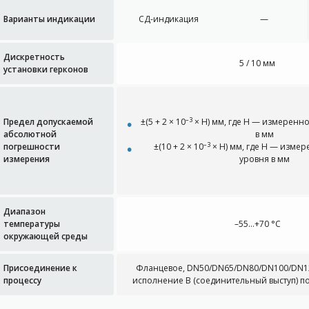
Варианты индикации
СД-индикация
—
Дискретность
5 / 10 мм
установки герконов
–3
Предел допускаемой
±(5 + 2 × 10
× Н) мм, где Н — измеренн
абсолютной
в мм
–3
погрешности
±(10 + 2 × 10
× Н) мм, где Н — изме
измерения
уровня в мм
Диапазон
температуры
–55…+70 °C
окружающей среды
Присоединение к
Фланцевое, DN50/DN65/DN80/DN100/DN125
процессу
исполнение B (соединительный выступ) п