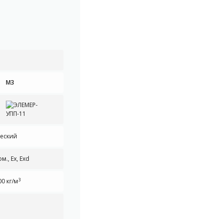
М3
еский
., Ex, Exd
3
0 кг/м