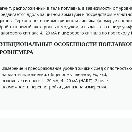
агнит, расположенный в теле поплавка, в зависимости от уровн
ередвигается вдоль защитной арматуры и посредством магнитн
ерконы. Герконо-потенциометрическая линейка формирует полез
брабатываемый электронным модулем, и выдаёт его в виде уни
налогового сигнала 4…20 мА и цифрового сигнала по протоколу 
УНКЦИОНАЛЬНЫЕ ОСОБЕННОСТИ ПОПЛАВКО
РОВНЕМЕРА
измерение и преобразование уровня жидких сред с плотностью
варианты исполнения: общепромышленное, Ex, Exd;
выходные сигналы: 4…20 мА, 4…20 мА (HART), 2 реле;
возможность перенастройки диапазона измерения.