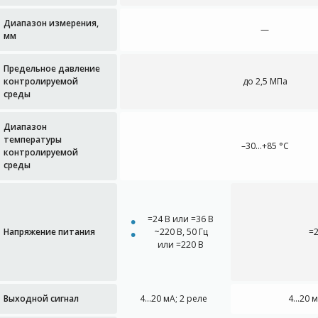
Диапазон измерения,
—
мм
Предельное давление
контролируемой
до 2,5 МПа
среды
Диапазон
температуры
–30…+85 °C
контролируемой
среды
=24 В или =36 В
Напряжение питания
~220 В, 50 Гц
=
или =220 В
Выходной сигнал
4…20 мА; 2 реле
4…20 м