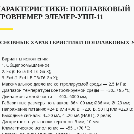
ХАРАКТЕРИСТИКИ: ПОПЛАВКОВЫЙ
УРОВНЕМЕР ЭЛЕМЕР-УПП-11
СНОВНЫЕ ХАРАКТЕРИСТИКИ ПОПЛАВКОВЫХ 
Варианты исполнения:
1. Общепромышленное;
2. Ex (0 Ex ia IIB T6 Ga X);
3. Exd (1 Exd IIB Т5/T6 Gb X);
Максимальное давление контролируемой среды — 2,5 МПа;
Диапазон температуры контролируемой среды — –30…+85 °С;
Длина монтажной части — 400…6000 мм;
Габаритные размеры поплавков: 86×100 мм; Ø86 мм; Ø123 мм;
Напряжение питания: =24 В или =36 В; ~220 В, 50 Гц или =220 В;
Выходные сигналы: 4…20 мА, 4…20 мА (HART), 2 реле;
Дискретность установки герконов: 5 мм, 10 мм.
Климатическое исполнение — –55…+70 °С;