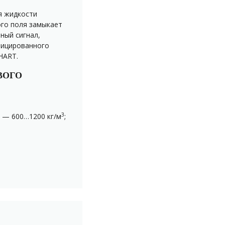
я жидкости
ого поля замыкает
ный сигнал,
фицированного
HART.
ВОГО
3
 — 600…1200 кг/м
;