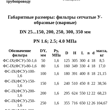
трубопроводу
Габаритные размеры: фильтры сетчатые У-
образные (сварные)
DN 25...150, 200, 250, 300, 350 мм
PN 1.6; 2.5; 4.0 МПа
Обозначение
DY,
Py,
масса,
D
H
L
n
d
фильтра
мм
МПа
кг
ФС-IX(ФСУ)-50-1,6
50
1,6
125
305
300
4
18
8,5
ФС-IX(ФСУ)-80-1,6
80
1,6
160
349
330
4
18
17,0
ФС-IX(ФСУ)-100-
100
1,6
180
391
400
8
18
21,15
1,6
ФС-IX(ФСУ)-150-
150
1,6
240
510
450
8
22
38,56
1,6
ФС-IX(ФСУ)-200-
200
1,6
295
624
550
12
22
68,23
1,6
ФС-IX(ФСУ)-250-
250
1,6
355
716
650
12
26
104,67
1,6