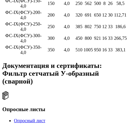
ФС-IX(ФСУ)-150-
150
4,0
250
562
500
8
26
58,5
4,0
ФС-IX(ФСУ)-200-
200
4,0
320
691
650
12
30
112,71
4,0
ФС-IX(ФСУ)-250-
250
4,0
385
802
750
12
33
186,6
4,0
ФС-IX(ФСУ)-300-
300
4,0
450
800
921
16
33
266,75
4,0
ФС-IX(ФСУ)-350-
350
4,0
510
1005
950
16
33
383,1
4,0
Документация и сертификаты:
Фильтр сетчатый У-образный
(сварной)
Опросные листы
Опросный лист