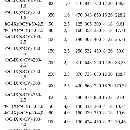
ФС-IX(ФСУ)-300-
300
1,6
410
844
720
12
26
148,8
1,6
ФС-IX(ФСУ)-350-
350
1,6
470
943
850
16
26
228,2
1,6
ФС-IX(ФСУ)-50-2,5
50
2,5
125
305
300
4
18
9,61
ФС-IX(ФСУ)-80-2,5
80
2,5
160
353
330
8
18
17,71
ФС-IX(ФСУ)-100-
100
2,5
190
407
400
8
22
25,71
2,5
ФС-IX(ФСУ)-150-
150
2,5
250
532
450
8
26
50,0
2,5
ФС-IX(ФСУ)-200-
200
2,5
310
648
550
12
26
83,23
2,5
ФС-IX(ФСУ)-250-
250
2,5
370
738
650
12
30
128,7
2,5
ФС-IX(ФСУ)-300-
300
2,5
430
868
720
16
30
179,52
2,5
ФС-IX(ФСУ)-350-
350
2,5
490
974
850
16
33
270
2,5
ФС-IX(ФСУ)-50-4,0
50
4,0
130
313
300
4
18
10,74
ФС-IX(ФСУ)-80-4,0
80
4,0
160
370
350
8
18
19,6
ФС-IX(ФСУ)-100-
100
4,0
190
424
450
8
22
30,46
4,0