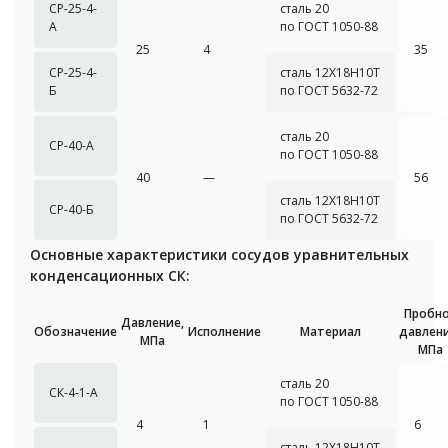
СР-25-4-
сталь 20
А
по ГОСТ 1050-88
25
4
35
СР-25-4-
сталь 12Х18Н10Т
Б
по ГОСТ 5632-72
сталь 20
СР-40-А
по ГОСТ 1050-88
40
—
56
сталь 12Х18Н10Т
СР-40-Б
по ГОСТ 5632-72
Основные характеристики сосудов уравнительных
конденсационных СК:
Пробн
Давление,
Обозначение
Исполнение
Материал
давлени
МПа
МПа
сталь 20
СК-4-1-А
по ГОСТ 1050-88
4
1
6
сталь 12Х18Н10Т