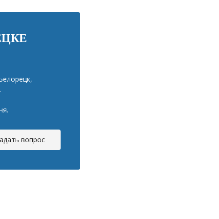
ЕЦКЕ
Белорецк,
.
ня.
адать вопрос