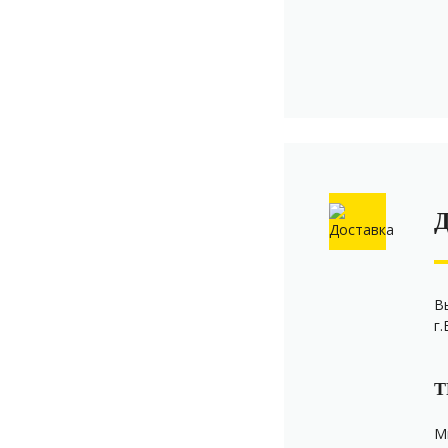
В
г
Т
М