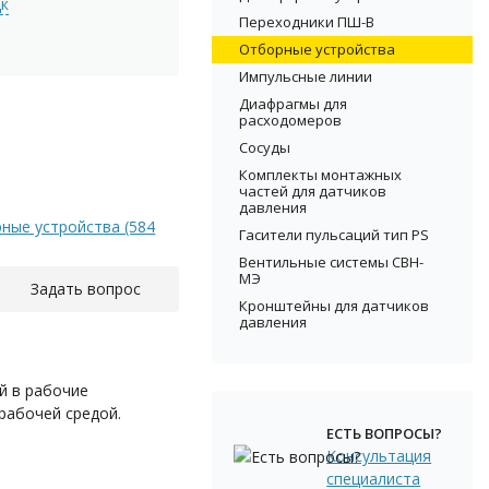
цк
Переходники ПШ-В
Отборные устройства
Импульсные линии
Диафрагмы для
расходомеров
Сосуды
Комплекты монтажных
частей для датчиков
давления
ные устройства (584
Гасители пульсаций тип PS
Вентильные системы СВН-
МЭ
Задать вопрос
Кронштейны для датчиков
давления
й в рабочие
рабочей средой.
ЕСТЬ ВОПРОСЫ?
Консультация
специалиста