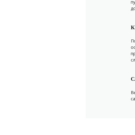
п
д
К
П
о
п
с
С
В
с