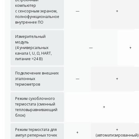
компьютер
с сенсорным экраном,
—
+
полнофункциональное
внутреннее ПО
Измерительный
модуль
(4 универсальных
—
+
канала I, U, Ω, HART,
питание =24 В)
Подключение внешних
эталонных
—
+
термометров
Режим сухоблочного
термостата (сменный
+
тепловыравнивающий
блок)
Режим термостата для
+
+
ампул реперных точек
(автоматизированный)