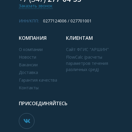
Заказать звонок
ИНН/КПП:
0277124006 / 027701001
КОМПАНИЯ
КЛИЕНТАМ
О компании
Сайт ФГИС "АРШИН"
Новости
FlowCalc (расчеты
параметров течения
Вакансии
различных сред)
Доставка
Гарантия качества
Контакты
ПРИСОЕДИНЯЙТЕСЬ