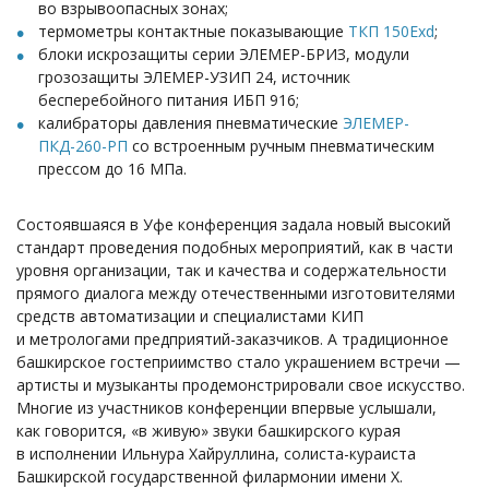
во взрывоопасных зонах;
термометры контактные показывающие
ТКП 150Exd
;
блоки искрозащиты серии ЭЛЕМЕР-БРИЗ, модули
грозозащиты ЭЛЕМЕР-УЗИП 24, источник
бесперебойного питания ИБП 916;
калибраторы давления пневматические
ЭЛЕМЕР-
ПКД-260-РП
со встроенным ручным пневматическим
прессом до 16 МПа.
Состоявшаяся в Уфе конференция задала новый высокий
стандарт проведения подобных мероприятий, как в части
уровня организации, так и качества и содержательности
прямого диалога между отечественными изготовителями
средств автоматизации и специалистами КИП
и метрологами предприятий-заказчиков. А традиционное
башкирское гостеприимство стало украшением встречи —
артисты и музыканты продемонстрировали свое искусство.
Многие из участников конференции впервые услышали,
как говорится, «в живую» звуки башкирского курая
в исполнении Ильнура Хайруллина, солиста-кураиста
Башкирской государственной филармонии имени Х.