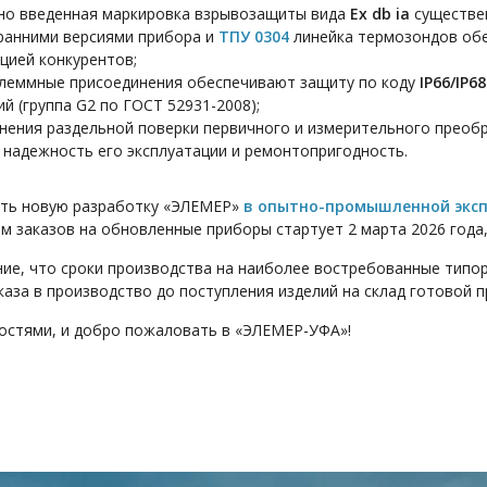
но введенная маркировка взрывозащиты вида
Ex db ia
существен
ранними версиями прибора и
ТПУ 0304
линейка термозондов обе
кцией конкурентов;
клеммные присоединения обеспечивают защиту по коду
IP66/IP68
ий (группа G2
по ГОСТ 52931-2008
);
ения раздельной поверки первичного и измерительного преоб
 надежность его эксплуатации и ремонтопригодность.
ить новую разработку «ЭЛЕМЕР»
в опытно-промышленной экс
м заказов на обновленные приборы стартует 2 марта 2026 года, 
ие, что сроки производства на наиболее востребованные тип
аза в производство до поступления изделий на склад готовой п
остями, и добро пожаловать в «ЭЛЕМЕР-УФА»!