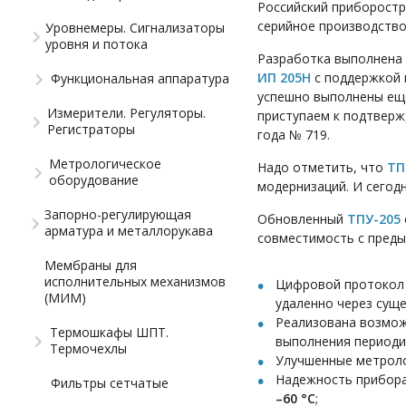
Российский приборостр
серийное производств
Уровнемеры. Сигнализаторы
уровня и потока
Разработка выполнена 
ИП 205Н
с поддержкой 
Функциональная аппаратура
успешно выполнены еще
Измерители. Регуляторы.
приступаем к подтвер
Регистраторы
года № 719.
Метрологическое
Надо отметить, что
ТП
оборудование
модернизаций. И сегод
Запорно-регулирующая
Обновленный
ТПУ-205
арматура и металлорукава
совместимость с преды
Мембраны для
исполнительных механизмов
Цифровой протокол
(МИМ)
удаленно через сущ
Реализована возмож
Термошкафы ШПТ.
выполнения периоди
Термочехлы
Улучшенные метроло
Надежность прибора
Фильтры сетчатые
–60 °С
;