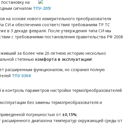
 постановку на
ходным сигналом
ТПУ-205
!
ов на основе нового измерительного преобразователя
па СИ и обеспечения соответствия требованиям ТР ТС
уже в 3 декаде февраля. После утверждения типа СИ мы
ствии с требованиями постановления правительства РФ 2008
еживший за более чем 20-летнюю историю несколько
альной степенью
комфорта в эксплуатации
!
ет расширенным функционалом, но сохранил полную
ателей
ТПУ 0304
:
 и контроль параметров настройки термопреобразователей
 эксплуатации без замены термопреобразователя и
 приведенной погрешностью от
±0,15%
;
т расширенного диапазона температур окружающей среды от