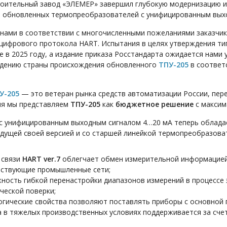
оительный завод «ЭЛЕМЕР» завершил глубокую модернизацию и
о обновленных термопреобразователей с унифицированным вы
нами в соответствии с многочисленными пожеланиями заказчик
цифрового протокола HART. Испытания в целях утверждения ти
 в 2025 году, а издание приказа Росстандарта ожидается нами 
ждению страны происхождения обновленного
ТПУ-205
в соответ
У-205
— это ветеран рынка средств автоматизации России, пер
ня мы представляем
ТПУ-205
как
бюджетное решение
с максим
с унифицированным выходным сигналом 4…20 мА теперь облада
дущей своей версией и со старшей линейкой термопреобразов
 связи
HART ver.7
облегчает обмен измерительной информацией
ествующие промышленные сети;
ность гибкой перенастройки диапазонов измерений в процессе
ческой поверки;
гические свойства позволяют поставлять приборы с основной
 в тяжелых производственных условиях поддерживается за сче