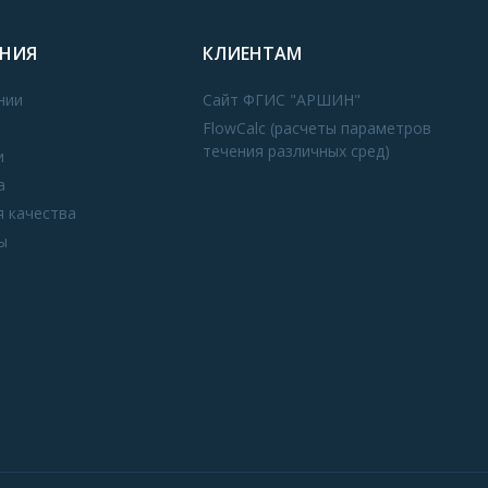
НИЯ
КЛИЕНТАМ
нии
Сайт ФГИС "АРШИН"
FlowCalc (расчеты параметров
течения различных сред)
и
а
я качества
ы