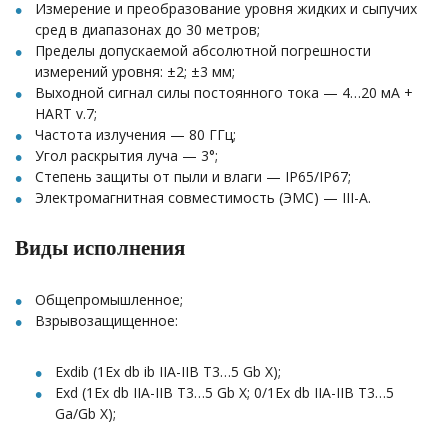
Измерение и преобразование уровня жидких и сыпучих
сред в диапазонах до 30 метров;
Пределы допускаемой абсолютной погрешности
измерений уровня: ±2; ±3 мм;
Выходной сигнал силы постоянного тока — 4…20 мА +
HART v.7;
Частота излучения — 80 ГГц;
Угол раскрытия луча — 3°;
Степень защиты от пыли и влаги — IP65/IP67;
Электромагнитная совместимость (ЭМС) — III-A.
Виды исполнения
Общепромышленное;
Взрывозащищенное:
Exdib (1Ex db ib IIA-IIВ T3…5 Gb X);
Exd (1Ex db IIA-IIВ T3…5 Gb X; 0/1Ex db IIA-IIВ T3…5
Ga/Gb X);