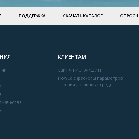
Е
ПОДДЕРЖКА
СКАЧАТЬ КАТАЛОГ
ОПРОСН
НИЯ
КЛИЕНТАМ
нии
Сайт ФГИС "АРШИН"
FlowCalc (расчеты параметров
течения различных сред)
и
а
я качества
ы